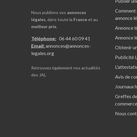
Publier un
Comment p
Nous publions vos
annonces
annonce l
légales
, dans toute la
France
et au
meilleur prix
.
Annonce lé
Annonce lé
Téléphone:
06 44 60 09 41
Email:
annonces@annonces-
Obtenir un
legales.org
Publicité 
L'attestat
Retrouvez également nos
actualités
des JAL
Avis de co
Journaux h
Greffes de
commerc
Nous cont