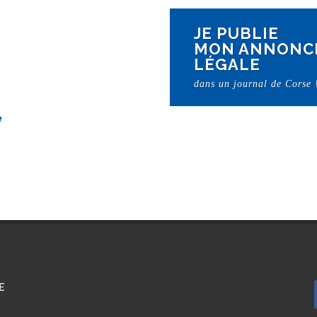
JE PUBLIE
MON ANNONC
LÉGALE
dans un journal de Corse 
E