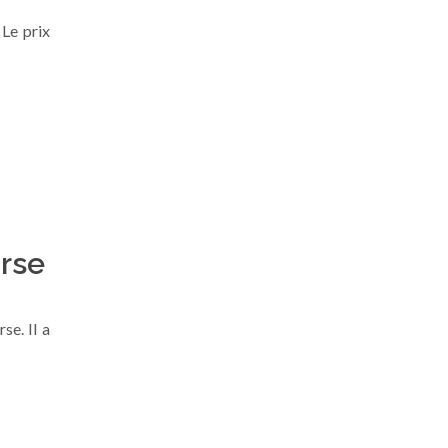
 Le prix
orse
se. Il a