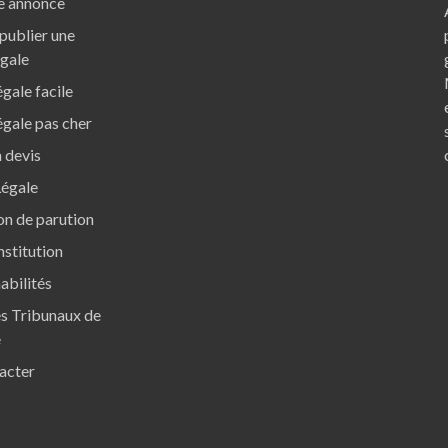
e annonce
ublier une
égale
gale facile
gale pas cher
 devis
Légale
ion de parution
nstitution
abilités
s Tribunaux de
e
acter