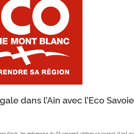
ale dans l’Ain avec l’Eco Savoie
on d’avis, les entreprise du 01 peuvent utiliser ce journal. Il est au