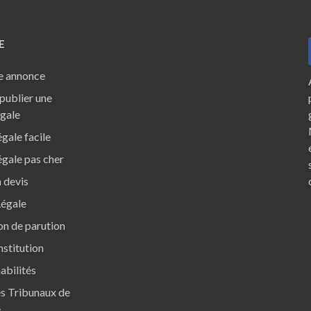
E
e annonce
ublier une
égale
gale facile
gale pas cher
 devis
Légale
ion de parution
nstitution
abilités
s Tribunaux de
e