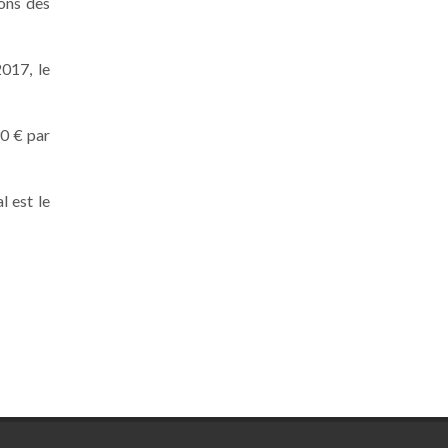
ons des
017, le
90 € par
 est le