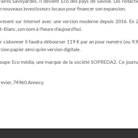
aires Savoyardes. Il devient Eco des pays de Savoie. Les rédacti
 de nouveaux investisseurs locaux pour financer son expansion.
présent sur Internet avec une version moderne depuis 2016. En 2
-Blanc, son nom à l’heure d’aujourd’hui.
our s’abonner il faudra débourser 119 € par an pour numéro (ou 9,
ion papier ainsi qu’en version digitale.
roupe Eco média, une marque de la société SOPREDA2. Ce journal
Grevier, 74960 Annecy.