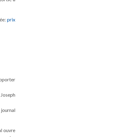
iée:
prix
apporter
 Joseph
journal
al ouvre