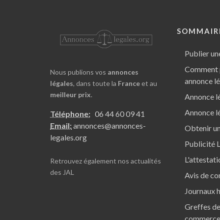
SOMMAIR
Publier un
Comment p
Nous publions vos
annonces
annonce l
légales
, dans toute la
France
et au
meilleur prix
.
Annonce lé
Annonce lé
Téléphone:
06 44 60 09 41
Email:
annonces@annonces-
Obtenir un
legales.org
Publicité 
L'attestat
Retrouvez également nos
actualités
des JAL
Avis de co
Journaux h
Greffes de
commerc