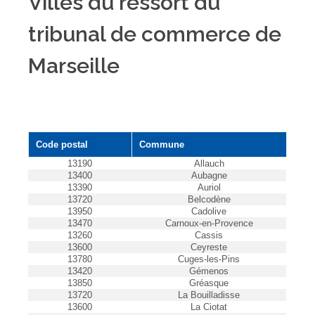
Villes du ressort du
tribunal de commerce de
Marseille
Code postal
Commune
13190
Allauch
13400
Aubagne
13390
Auriol
13720
Belcodène
13950
Cadolive
13470
Carnoux-en-Provence
13260
Cassis
13600
Ceyreste
13780
Cuges-les-Pins
13420
Gémenos
13850
Gréasque
13720
La Bouilladisse
13600
La Ciotat