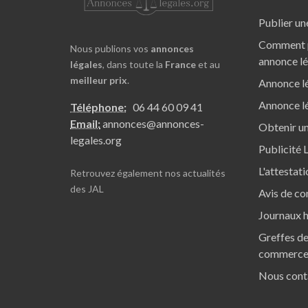
Publier un
Comment p
Nous publions vos
annonces
annonce l
légales
, dans toute la
France
et au
meilleur prix
.
Annonce lé
Annonce lé
Téléphone:
06 44 60 09 41
Email:
annonces@annonces-
Obtenir un
legales.org
Publicité 
L'attestat
Retrouvez également nos
actualités
des JAL
Avis de co
Journaux h
Greffes de
commerc
Nous cont