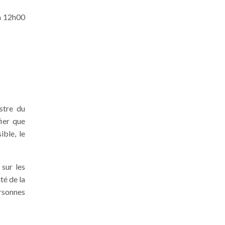
 à 12h00
istre du
fier que
ible, le
sur les
té de la
ersonnes