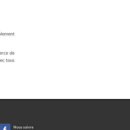
galement
merce de
vec tous
Nous suivre