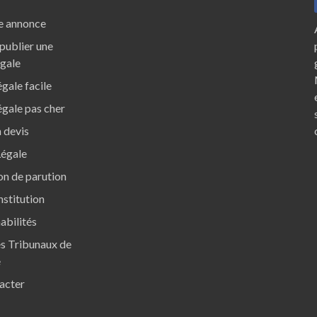
e annonce
ublier une
égale
gale facile
gale pas cher
 devis
Légale
ion de parution
nstitution
abilités
s Tribunaux de
e
acter