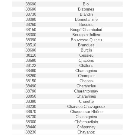
38690
Biol
38690
Bizonnes
38730
Blandin
38090
Bonnefamille
38260
Bossieu
38150
Bougé-Chambalud
38300
Bourgoin-Jallieu
38390
Bouvesse-Quirieu
38510
Brangues
38690
Burcin
38110
Cessieu
38690
Châbons
38122
Châlons
38460
Chamagnieu
38260
Champier
38150
Chanas
38490
Charancieu
38790
Charantonnay
38850
Charavines
38390
Charette
38230
Charvieu-Chavagneux
38670
Chasse-sur-Rhône
38730
Chassignieu
38300
Châteauvilain
38440
Châtonnay
38230
Chavanoz