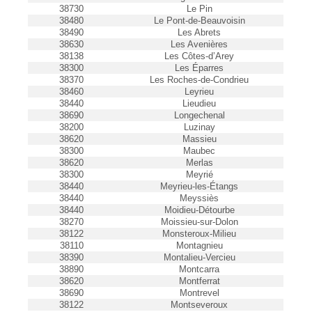
38730
Le Pin
38480
Le Pont-de-Beauvoisin
38490
Les Abrets
38630
Les Avenières
38138
Les Côtes-d’Arey
38300
Les Éparres
38370
Les Roches-de-Condrieu
38460
Leyrieu
38440
Lieudieu
38690
Longechenal
38200
Luzinay
38620
Massieu
38300
Maubec
38620
Merlas
38300
Meyrié
38440
Meyrieu-les-Étangs
38440
Meyssiès
38440
Moidieu-Détourbe
38270
Moissieu-sur-Dolon
38122
Monsteroux-Milieu
38110
Montagnieu
38390
Montalieu-Vercieu
38890
Montcarra
38620
Montferrat
38690
Montrevel
38122
Montseveroux