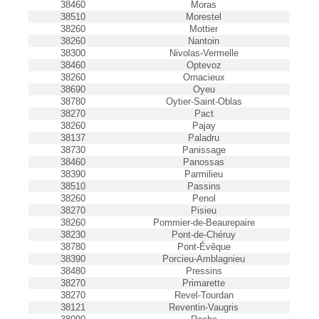
38460
Moras
38510
Morestel
38260
Mottier
38260
Nantoin
38300
Nivolas-Vermelle
38460
Optevoz
38260
Ornacieux
38690
Oyeu
38780
Oytier-Saint-Oblas
38270
Pact
38260
Pajay
38137
Paladru
38730
Panissage
38460
Panossas
38390
Parmilieu
38510
Passins
38260
Penol
38270
Pisieu
38260
Pommier-de-Beaurepaire
38230
Pont-de-Chéruy
38780
Pont-Évêque
38390
Porcieu-Amblagnieu
38480
Pressins
38270
Primarette
38270
Revel-Tourdan
38121
Reventin-Vaugris