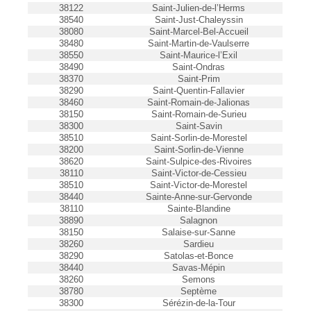
38122
Saint-Julien-de-l’Herms
38540
Saint-Just-Chaleyssin
38080
Saint-Marcel-Bel-Accueil
38480
Saint-Martin-de-Vaulserre
38550
Saint-Maurice-l’Exil
38490
Saint-Ondras
38370
Saint-Prim
38290
Saint-Quentin-Fallavier
38460
Saint-Romain-de-Jalionas
38150
Saint-Romain-de-Surieu
38300
Saint-Savin
38510
Saint-Sorlin-de-Morestel
38200
Saint-Sorlin-de-Vienne
38620
Saint-Sulpice-des-Rivoires
38110
Saint-Victor-de-Cessieu
38510
Saint-Victor-de-Morestel
38440
Sainte-Anne-sur-Gervonde
38110
Sainte-Blandine
38890
Salagnon
38150
Salaise-sur-Sanne
38260
Sardieu
38290
Satolas-et-Bonce
38440
Savas-Mépin
38260
Semons
38780
Septème
38300
Sérézin-de-la-Tour