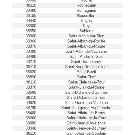
38090
Roche
38110
Rochetoirin
38480
Romagnieu
38150
Roussillon
38440
Royas
38300
Ruy
38550
Sablons
38300
Saint-Agnin-sur-Bion
38300
Saint-Alban-de-Roche
38370
Saint-Alban-du-Rhône
38480
Saint-Albin-de-Vaulserre
38490
Saint-André-le-Gaz
38270
Saint-Barthélemy
38118
Saint-Baudille-de-la-Tour
38620
Saint-Bueil
38890
Saint-Chef
38110
Saint-Clair-de-la-Tour
38370
Saint-Clair-du-Rhône
38690
Saint-Didier-de-Bizonnes
38110
Saint-Didier-de-la-Tour
38620
Saint-Geoire-en-Valdaine
38790
Saint-Georges-d’Espéranche
38460
Saint-Hilaire-de-Brens
38260
Saint-Hilaire-de-la-Côte
38480
Saint-Jean-d’Avelanne
38440
Saint-Jean-de-Bournay
38110
Saint-Jean-de-Soudain