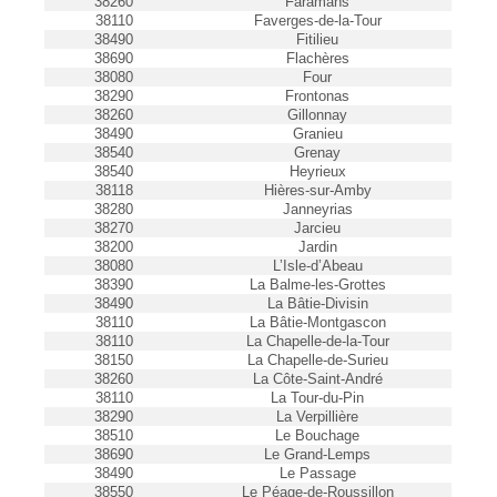
38260
Faramans
38110
Faverges-de-la-Tour
38490
Fitilieu
38690
Flachères
38080
Four
38290
Frontonas
38260
Gillonnay
38490
Granieu
38540
Grenay
38540
Heyrieux
38118
Hières-sur-Amby
38280
Janneyrias
38270
Jarcieu
38200
Jardin
38080
L’Isle-d’Abeau
38390
La Balme-les-Grottes
38490
La Bâtie-Divisin
38110
La Bâtie-Montgascon
38110
La Chapelle-de-la-Tour
38150
La Chapelle-de-Surieu
38260
La Côte-Saint-André
38110
La Tour-du-Pin
38290
La Verpillière
38510
Le Bouchage
38690
Le Grand-Lemps
38490
Le Passage
38550
Le Péage-de-Roussillon