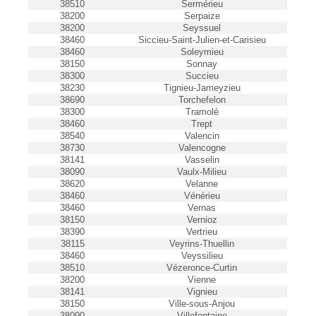
38510
Sermérieu
38200
Serpaize
38200
Seyssuel
38460
Siccieu-Saint-Julien-et-Carisieu
38460
Soleymieu
38150
Sonnay
38300
Succieu
38230
Tignieu-Jameyzieu
38690
Torchefelon
38300
Tramolé
38460
Trept
38540
Valencin
38730
Valencogne
38141
Vasselin
38090
Vaulx-Milieu
38620
Velanne
38460
Vénérieu
38460
Vernas
38150
Vernioz
38390
Vertrieu
38115
Veyrins-Thuellin
38460
Veyssilieu
38510
Vézeronce-Curtin
38200
Vienne
38141
Vignieu
38150
Ville-sous-Anjou
38090
Villefontaine