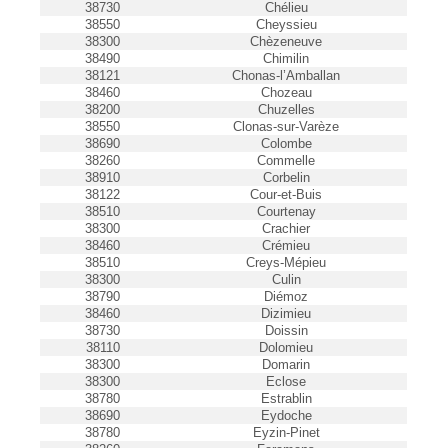
38730
Chélieu
38550
Cheyssieu
38300
Chèzeneuve
38490
Chimilin
38121
Chonas-l’Amballan
38460
Chozeau
38200
Chuzelles
38550
Clonas-sur-Varèze
38690
Colombe
38260
Commelle
38910
Corbelin
38122
Cour-et-Buis
38510
Courtenay
38300
Crachier
38460
Crémieu
38510
Creys-Mépieu
38300
Culin
38790
Diémoz
38460
Dizimieu
38730
Doissin
38110
Dolomieu
38300
Domarin
38300
Eclose
38780
Estrablin
38690
Eydoche
38780
Eyzin-Pinet