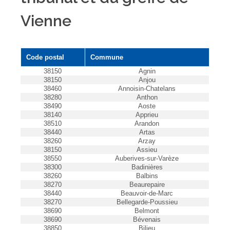
Vienne
Code postal
Commune
38150
Agnin
38150
Anjou
38460
Annoisin-Chatelans
38280
Anthon
38490
Aoste
38140
Apprieu
38510
Arandon
38440
Artas
38260
Arzay
38150
Assieu
38550
Auberives-sur-Varèze
38300
Badinières
38260
Balbins
38270
Beaurepaire
38440
Beauvoir-de-Marc
38270
Bellegarde-Poussieu
38690
Belmont
38690
Bévenais
38850
Bilieu