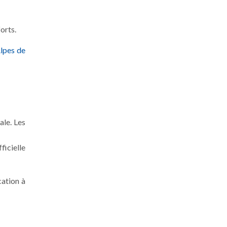
orts.
lpes de
ale. Les
icielle
cation à