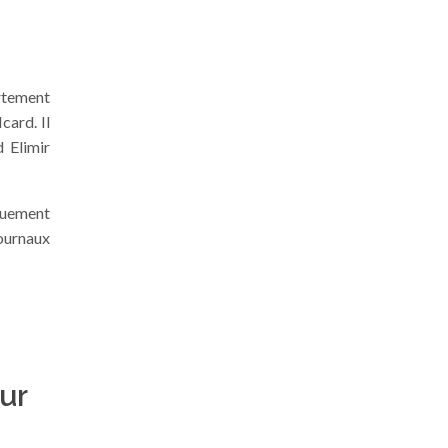
rtement
card. Il
 Elimir
iquement
journaux
ur