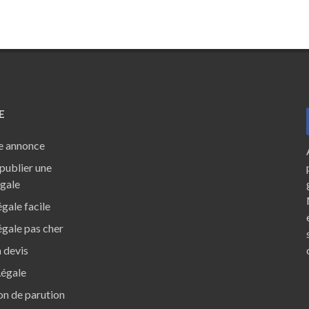
E
e annonce
ublier une
égale
gale facile
gale pas cher
 devis
Légale
ion de parution