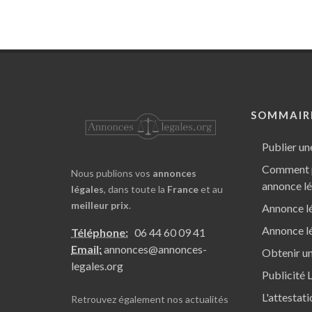
SOMMAIR
Publier un
Comment p
Nous publions vos
annonces
annonce l
légales
, dans toute la
France
et au
meilleur prix
.
Annonce lé
Annonce lé
Téléphone:
06 44 60 09 41
Email:
annonces@annonces-
Obtenir un
legales.org
Publicité 
L'attestat
Retrouvez également nos
actualités