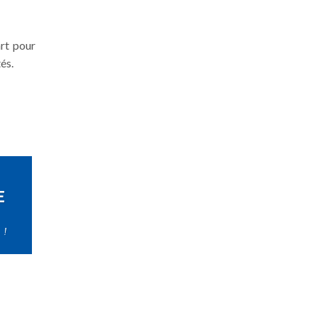
art pour
és.
E
 !