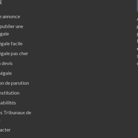
E
e annonce
ublier une
égale
gale facile
gale pas cher
 devis
Légale
ion de parution
nstitution
abilités
s Tribunaux de
e
acter