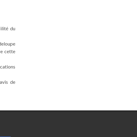
ilité du
deloupe
re cette
ications
avis de