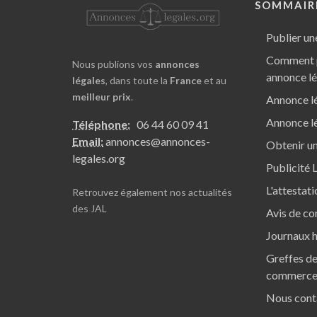
SOMMAIR
Publier un
Comment p
Nous publions vos
annonces
annonce l
légales
, dans toute la
France
et au
meilleur prix
.
Annonce lé
Annonce lé
Téléphone:
06 44 60 09 41
Email:
annonces@annonces-
Obtenir un
legales.org
Publicité 
L'attestat
Retrouvez également nos
actualités
des JAL
Avis de co
Journaux h
Greffes de
commerc
Nous cont