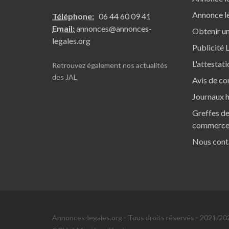
Annonce lé
Téléphone:
06 44 60 09 41
Email:
annonces@annonces-
Obtenir un
legales.org
Publicité 
L'attestat
Retrouvez également nos
actualités
des JAL
Avis de co
Journaux h
Greffes de
commerc
Nous cont
Annonces-legales.org - Tous droits réservés - 2021/20