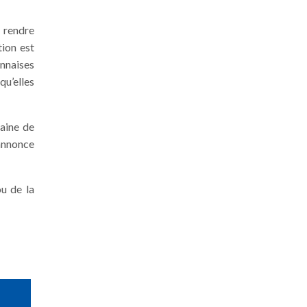
 rendre
tion est
onnaises
qu’elles
izaine de
 annonce
u de la