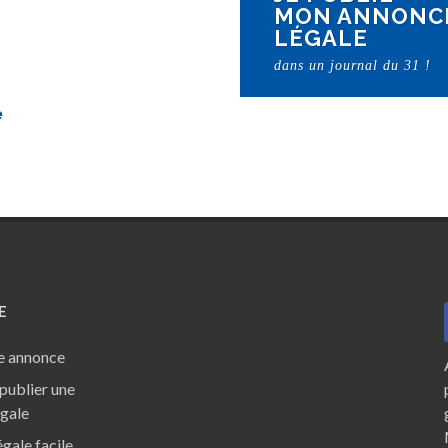
MON ANNONC
LÉGALE
dans un journal du 31 !
E
e annonce
ublier une
égale
gale facile