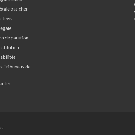
gale pas cher
 devis
Légale
ion de parution
nstitution
abilités
s Tribunaux de
e
acter
22