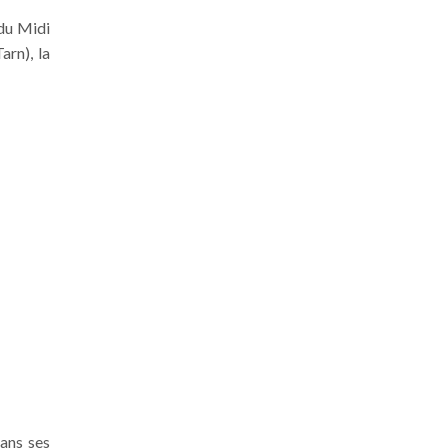
 du Midi
arn), la
ans ses