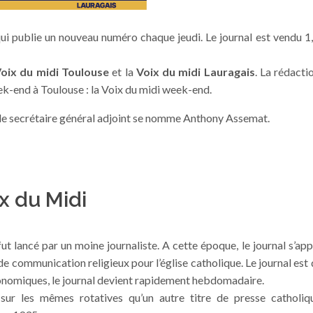
i publie un nouveau numéro chaque jeudi. Le journal est vendu 1
oix du midi Toulouse
et la
Voix du midi Lauragais
. La rédacti
eek-end à Toulouse : la Voix du midi week-end.
t le secrétaire général adjoint se nomme Anthony Assemat.
x du Midi
fut lancé par un moine journaliste. A cette époque, le journal s’ap
 de communication religieux pour l’église catholique. Le journal est
nomiques, le journal devient rapidement hebdomadaire.
ur les mêmes rotatives qu’un autre titre de presse catholi